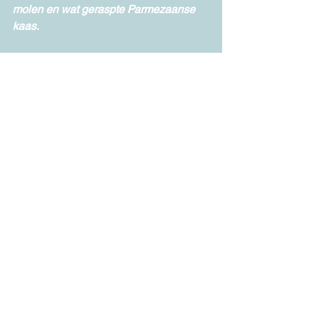
molen en wat geraspte Parmezaanse 
kaas.
Dit gerecht was rocky roquefort super 
lekker. je kan het ook serveren met nog 
een lekkere groene salade ernaast.
Alles weergeven
Recente blogposts