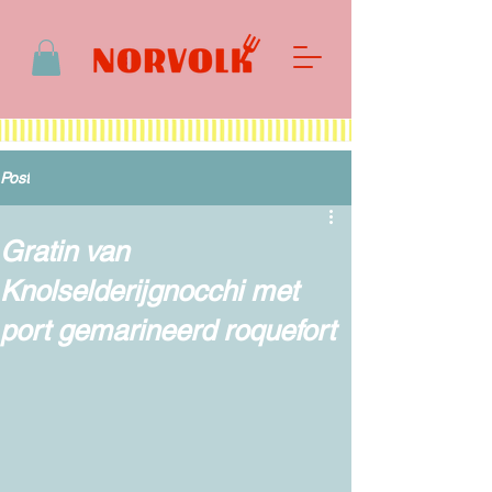
Post
Gratin van
Knolselderijgnocchi met
port gemarineerd roquefort