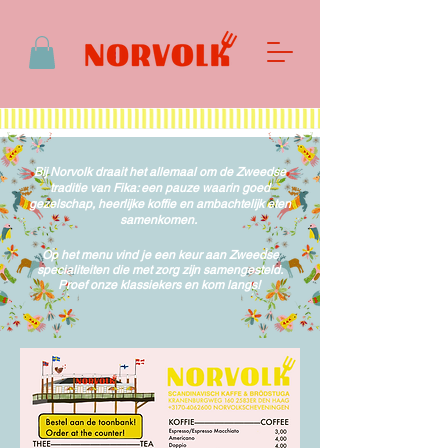
​Bij Norvolk draait het allemaal om de Zweedse
traditie van Fika: een pauze waarin goed
gezelschap, heerlijke koffie en ambachtelijk eten
samenkomen.
Op het menu vind je een keur aan Zweedse
specialiteiten die met zorg zijn samengesteld.
Proef onze klassiekers en kom langs!