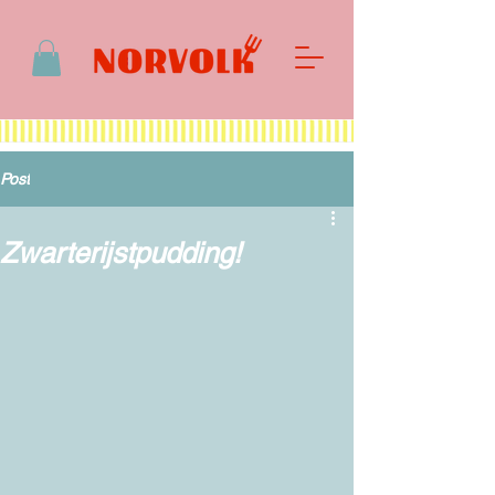
Post
Zwarterijstpudding!