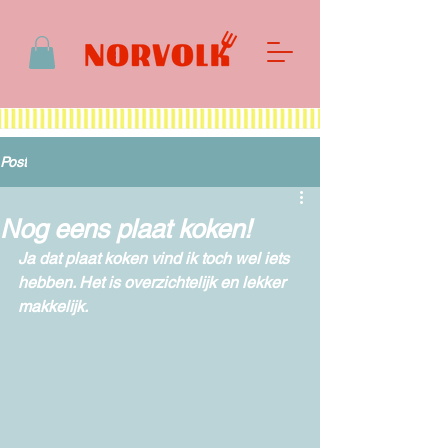
Post
Nog eens plaat koken!
Ja dat plaat koken vind ik toch wel iets 
hebben. Het is overzichtelijk en lekker 
makkelijk. 