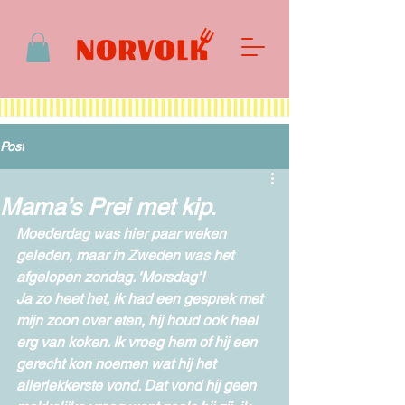
Post
Mama’s Prei met kip.
Moederdag was hier paar weken 
geleden, maar in Zweden was het 
afgelopen zondag. ‘Morsdag’!
Ja zo heet het, ik had een gesprek met 
mijn zoon over eten, hij houd ook heel 
erg van koken. Ik vroeg hem of hij een 
gerecht kon noemen wat hij het 
allerlekkerste vond. Dat vond hij geen 