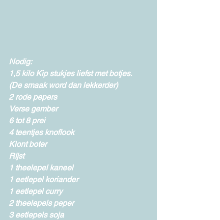
Nodig:
1,5 kilo Kip stukjes liefst met botjes.
(De smaak word dan lekkerder)
2 rode pepers
Verse gember
6 tot 8 prei
4 teentjes knoflook
Klont boter
Rijst
1 theelepel kaneel
1 eetlepel koriander
1 eetlepel curry
2 theelepels peper
3 eetlepels soja