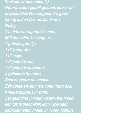
“met een snaps natuurlijk”.
Het werd een gezellige boel, soort van 
prepaastafel. Voor degene die geen 
haring lusten dus de zalmkrans.
Nodig:
2 moten warmgerookte zalm.
500 gram Griekse yoghurt
1 gehakt appeltje
1 dl kappertjes
1 dl mayo
1 dl gehakte dill
1 dl gehakte augurken
4 gelantine blaadjes
Zout en peper na smaak!
Zak verse erwten ( bevroren mag ook)
Krielaardappels in schil.
Zet gelantine in koud water weg. Neem 
een grote plastieken kom, doe daar 
gebroken zalm moten in. Roer yoghurt 