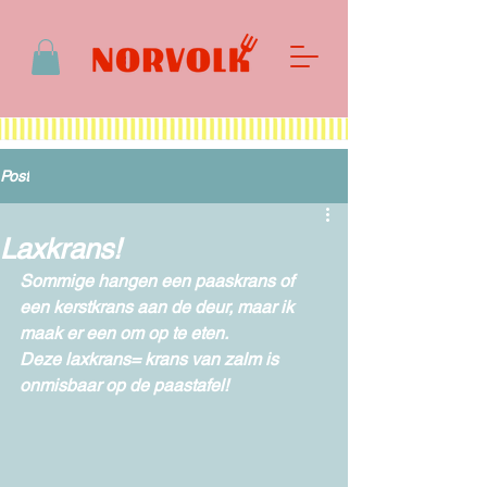
Post
Laxkrans!
Sommige hangen een paaskrans of 
een kerstkrans aan de deur, maar ik 
maak er een om op te eten.
Deze laxkrans= krans van zalm is 
onmisbaar op de paastafel!