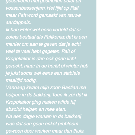
geserveerd met gesmolten boter en 
vossenbessenjam. Het lijkt op Palt 
maar Palt word gemaakt van rauwe 
aardappels. 
Ik heb Peter wel eens verteld dat er 
zoiets bestaat als Paltkoma: dat is een 
manier om aan te geven dat je echt 
veel te veel hebt gegeten. Palt of 
Kroppkakor is dan ook geen licht 
gerecht, maar in de herfst of winter heb 
je juist soms wel eens een stabiele 
maaltijd nodig. 
Vandaag kwam mijn zoon Bastian me 
helpen in de bakkerij. Toen ik zei dat ik 
Kroppkakor ging maken wilde hij 
absolut helpen en mee eten. 
Na een dagje werken in de bakkerij 
was dat een geen enkel probleem 
gewoon door werken maar dan thuis.  