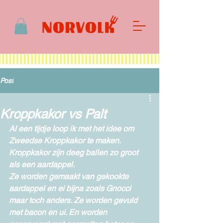
Post
Kroppkakor vs Palt
Al een tijdje loop ik met het idee om 
Zweedse Kroppkakor te maken. 
Kroppkakor zijn deeg ballen zo groot 
als een aardappel. 
Ze worden gemaakt van gekookte 
aardappel en ei bijna zoals Gnocci 
maar toch anders. Ze worden gevuld 
met bacon en ui. En worden 