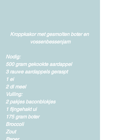
Kroppkakor met gesmolten boter en 
vossenbessenjam
Nodig: 
500 gram gekookte aardappel  
3 rauwe aardappels geraspt 
1 ei 
2 dl meel 
Vulling: 
2 pakjes baconblokjes 
1 fijngehakt ui 
175 gram boter 
Broccoli 
Zout  
Peper  