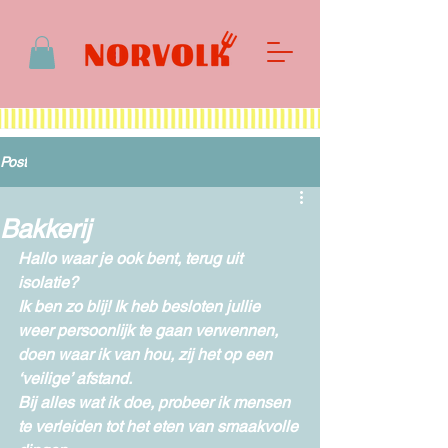
Post
Bakkerij
Hallo waar je ook bent, terug uit 
isolatie?
Ik ben zo blij! Ik heb besloten jullie 
weer persoonlijk te gaan verwennen, 
doen waar ik van hou, zij het op een 
‘veilige’ afstand.  
Bij alles wat ik doe, probeer ik mensen 
te verleiden tot het eten van smaakvolle 