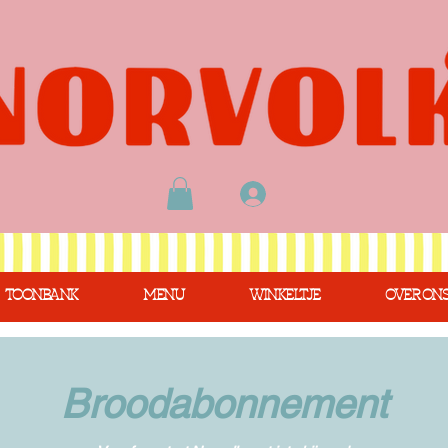
TOONBANK
MENU
WINKELTJE
OVER ON
Broodabonnement