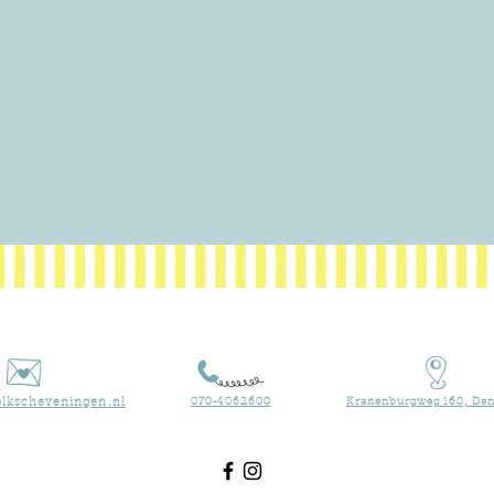
lkscheveningen.nl
070-4062600
Kranenburgweg 160, Den