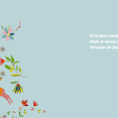
Schil deze aarda
Maak er dunne p
Verwijder de dra