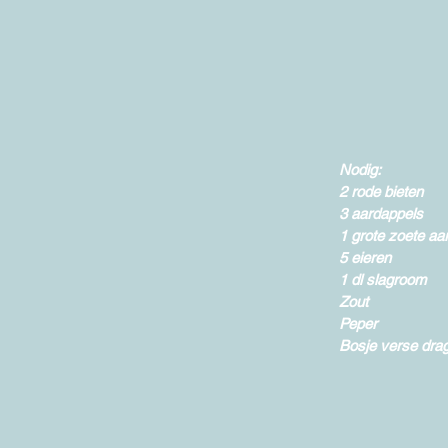
Nodig: 
2 rode bieten 
3 aardappels  
1 grote zoete aa
5 eieren 
1 dl slagroom 
Zout  
Peper 
Bosje verse dra