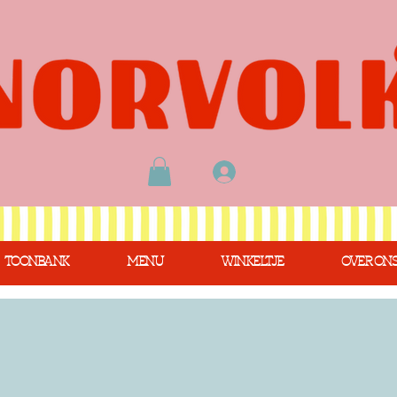
TOONBANK
MENU
WINKELTJE
OVER ON