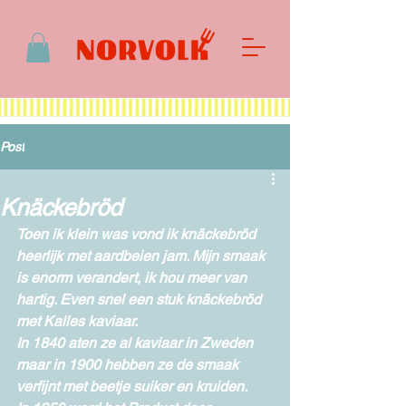
Post
Knäckebröd
Toen ik klein was vond ik knäckebröd 
heerlijk met aardbeien jam. Mijn smaak 
is enorm verandert, ik hou meer van 
hartig. Even snel een stuk knäckebröd 
met Kalles kaviaar.
In 1840 aten ze al kaviaar in Zweden 
maar in 1900 hebben ze de smaak 
verfijnt met beetje suiker en kruiden.