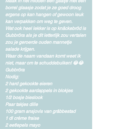
Maak in het midden een gaatje met een 
borrel glaasje zodat je ze goed droog 
ergens op kan hangen of gewoon leuk 
kan verpakken om weg te geven.
Wat ook heel lekker is op knäckebröd is 
Gubbröra als je dit letterlijk zou vertalen 
zou je geroerde ouden mannetje 
salade krijgen.
Waar de naam vandaan komt weet ik 
niet, maar om te schuddebuiken! 😂😂
Gubbröra
Nodig:
2 hard gekookte eieren
2 gekookte aardappels in blokjes
1/2 bosje bieslook
Paar takjes dille
100 gram ansjovis van gräbbestad
1 dl crème fraise
2 eetlepels mayo